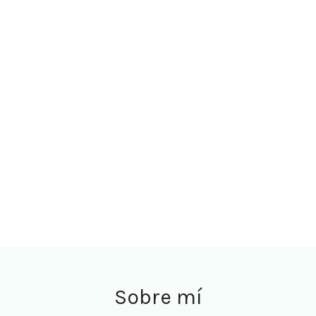
Í
FOOD STUDIO
COACHING / ASESORIAS
TIENDA
BL
Sobre mí